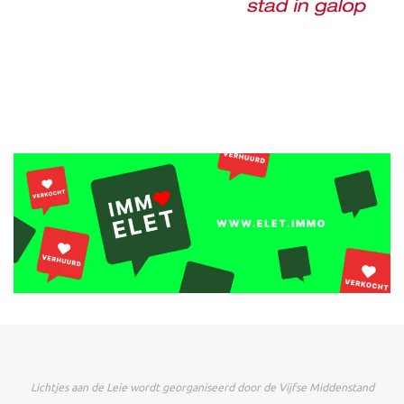
Lichtjes aan de Leie wordt georganiseerd door de Vijfse Middenstand