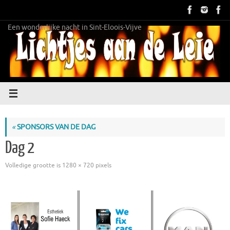
Ga
naar
de
Een wonderlijke nacht in Sint-Eloois-Vijve
inhoud
«
SPONSORS VAN DE DAG
Dag 2
Volledige grootte is
1280 × 720
pixels