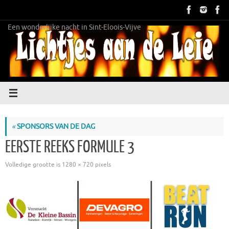
Ga
naar
de
Een wonderlijke nacht in Sint-Eloois-Vijve
inhoud
«
SPONSORS VAN DE DAG
EERSTE REEKS FORMULE 3
Volledige grootte is
1280 × 720
pixels