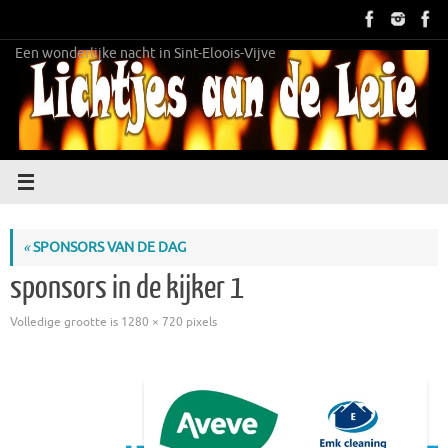
Ga
naar
de
Een wonderlijke nacht in Sint-Eloois-Vijve
inhoud
«
SPONSORS VAN DE DAG
sponsors in de kijker 1
Volledige grootte is
1280 × 720
pixels