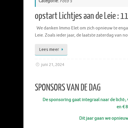
Categorie:
Foto’s
opstart Lichtjes aan de Leie : 1
We danken Immo Elet om zich opnieuw te engage
Leie. Zoals ieder jaar, de laatste zaterdag van 
Lees meer
juni 21, 2024
SPONSORS VAN DE DAG
De sponsoring gaat integraal naar de licht-, 
en € 
Dit jaar gaan we opnieuw