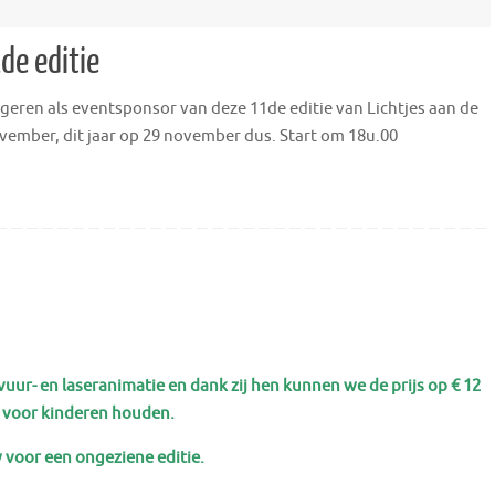
1de editie
ren als eventsponsor van deze 11de editie van Lichtjes aan de
november, dit jaar op 29 november dus. Start om 18u.00
vuur- en laseranimatie
en dank
zij h
e
n kunnen w
e de prijs op € 12
8 voor kinderen houden.
 voor een ongeziene editie.