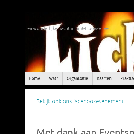
Ga
naar
de
inhoud
Een wonderlijke nacht in Sint-Eloois-Vijve
Ga
Home
Wat?
Organisatie
Kaarten
Praktis
naar
de
inhoud
Bekijk ook ons facebookevenement
Met dank aan Events