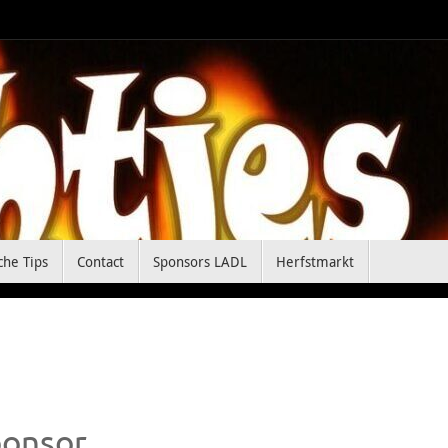
che Tips
Contact
Sponsors LADL
Herfstmarkt
ponsor