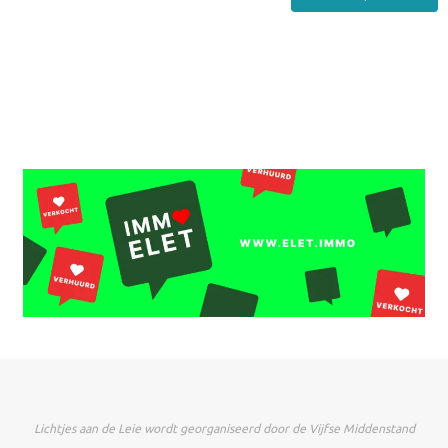
Lichtjes aan de Leie wordt georganiseerd door de Vijfse Middenstand