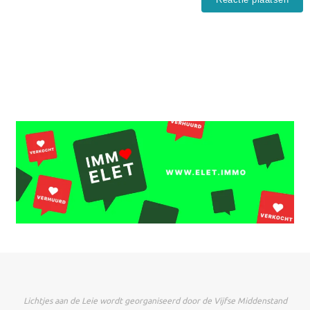
Lichtjes aan de Leie wordt georganiseerd door de Vijfse Middenstand