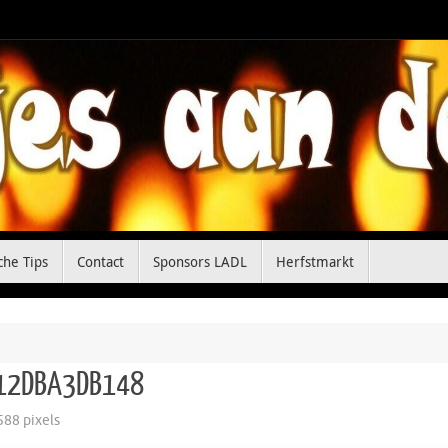
che Tips
Contact
Sponsors LADL
Herfstmarkt
512DBA3DB148
588
pixels