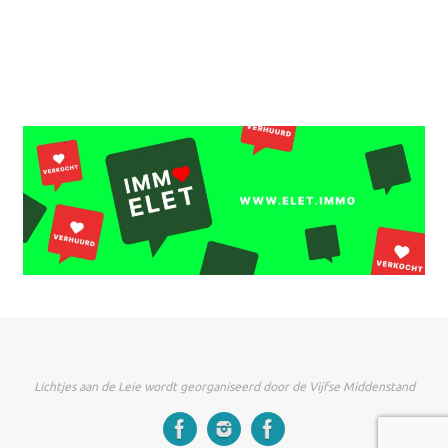
Lichtjes aan de Leie wordt georganiseerd door de Vijfse Middenstand