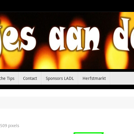
che Tips
Contact
Sponsors LADL
Herfstmarkt
 509
pixels