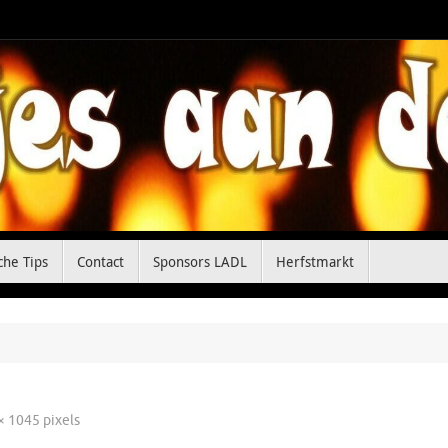
che Tips
Contact
Sponsors LADL
Herfstmarkt
× 1045
pixels