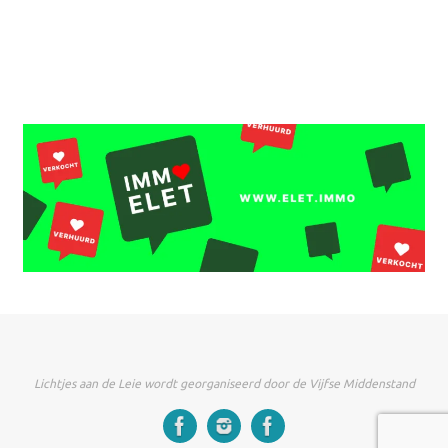
Lichtjes aan de Leie wordt georganiseerd door de Vijfse Middenstand